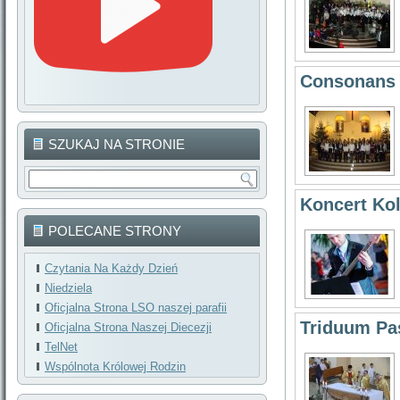
Consonans -
SZUKAJ NA STRONIE
Koncert Kol
POLECANE STRONY
Czytania Na Każdy Dzień
Niedziela
Oficjalna Strona LSO naszej parafii
Triduum Pa
Oficjalna Strona Naszej Diecezji
TelNet
Wspólnota Królowej Rodzin