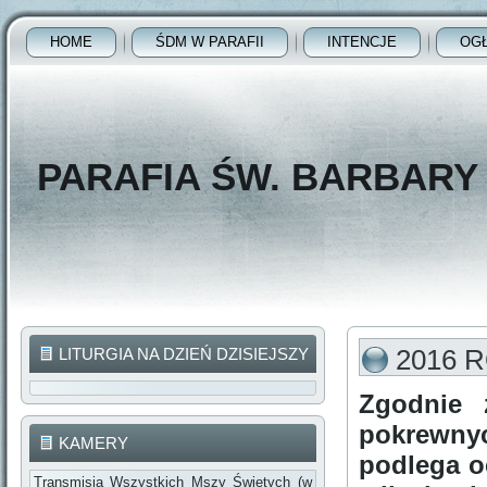
HOME
ŚDM W PARAFII
INTENCJE
OG
PARAFIA ŚW. BARBAR
2016 
LITURGIA NA DZIEŃ DZISIEJSZY
Zgodnie 
pokrewnyc
KAMERY
podlega o
Transmisja Wszystkich Mszy Świętych (w