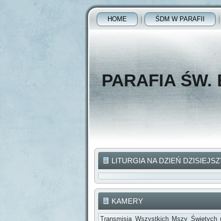
HOME
ŚDM W PARAFII
PARAFIA ŚW.
LITURGIA NA DZIEŃ DZISIEJSZ
KAMERY
Transmisja Wszystkich Mszy Świętych 