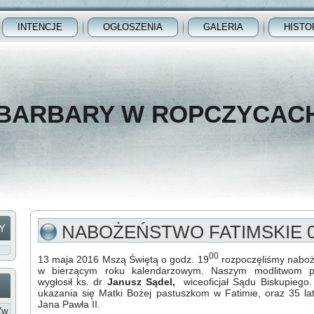
INTENCJE
OGŁOSZENIA
GALERIA
HISTO
 BARBARY W ROPCZYCAC
NABOŻEŃSTWO FATIMSKIE 0
Y
00
13 maja 2016 Mszą Świętą o godz. 19
rozpoczęliśmy naboż
w bierzącym roku kalendarzowym. Naszym modlitwom p
wygłosił ks. dr
Janusz Sądel,
wiceoficjał Sądu Biskupiego
ukazania się Matki Bożej pastuszkom w Fatimie, oraz 35 l
Jana Pawła II.
(w