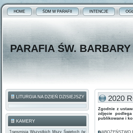
HOME
ŚDM W PARAFII
INTENCJE
OG
PARAFIA ŚW. BARBAR
2020 
LITURGIA NA DZIEŃ DZISIEJSZY
Zgodnie z ustawą
zdjęcie podleg
publikowane i k
KAMERY
Transmisja Wszystkich Mszy Świętych (w
NABOŻEŃSTWO F