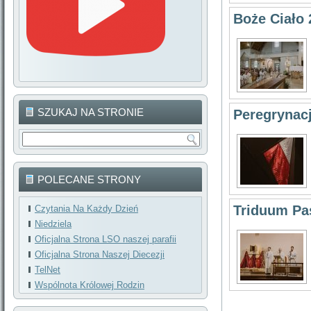
Boże Ciało 
SZUKAJ NA STRONIE
Peregrynacj
POLECANE STRONY
Triduum Pa
Czytania Na Każdy Dzień
Niedziela
Oficjalna Strona LSO naszej parafii
Oficjalna Strona Naszej Diecezji
TelNet
Wspólnota Królowej Rodzin