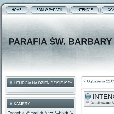
HOME
ŚDM W PARAFII
INTENCJE
OG
PARAFIA ŚW. BARBAR
«
Ogłoszenia 22.0
LITURGIA NA DZIEŃ DZISIEJSZY
INTENC
Opublikowano
2
KAMERY
Transmisja Wszystkich Mszy Świętych (w