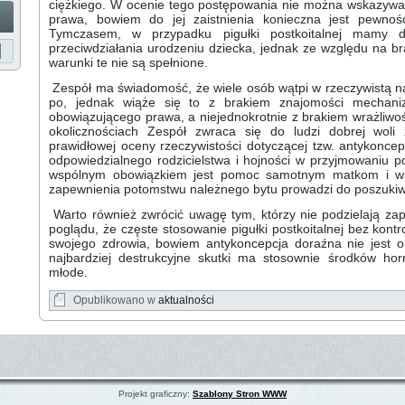
ciężkiego. W ocenie tego postępowania nie można wskazywa
prawa, bowiem do jej zaistnienia konieczna jest pewność
Tymczasem, w przypadku pigułki postkoitalnej mamy do
przeciwdziałania urodzeniu dziecka, jednak ze względu na br
warunki te nie są spełnione.
Zespół ma świadomość, że wiele osób wątpi w rzeczywistą na
po, jednak wiąże się to z brakiem znajomości mechanizm
obowiązującego prawa, a niejednokrotnie z brakiem wrażliwoś
okolicznościach Zespół zwraca się do ludzi dobrej wol
prawidłowej oceny rzeczywistości dotyczącej tzw. antykonce
odpowiedzialnego rodzicielstwa i hojności w przyjmowaniu 
wspólnym obowiązkiem jest pomoc samotnym matkom i wsz
zapewnienia potomstwu należnego bytu prowadzi do poszukiw
Warto również zwrócić uwagę tym, którzy nie podzielają z
poglądu, że częste stosowanie pigułki postkoitalnej bez kontro
swojego zdrowia, bowiem antykoncepcja doraźna nie jest o
najbardziej destrukcyjne skutki ma stosownie środków ho
młode.
Opublikowano w
aktualności
Projekt graficzny:
Szablony Stron WWW