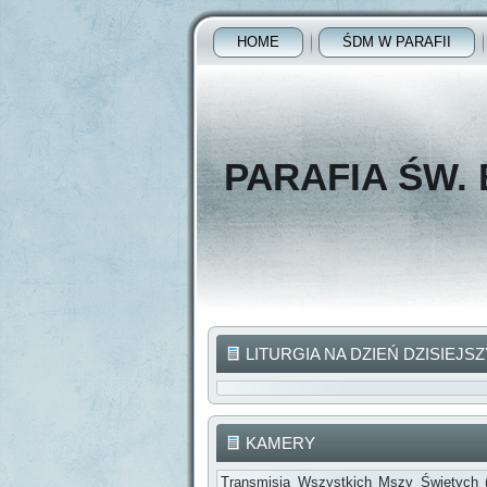
HOME
ŚDM W PARAFII
PARAFIA ŚW.
LITURGIA NA DZIEŃ DZISIEJSZ
KAMERY
Transmisja Wszystkich Mszy Świętych 