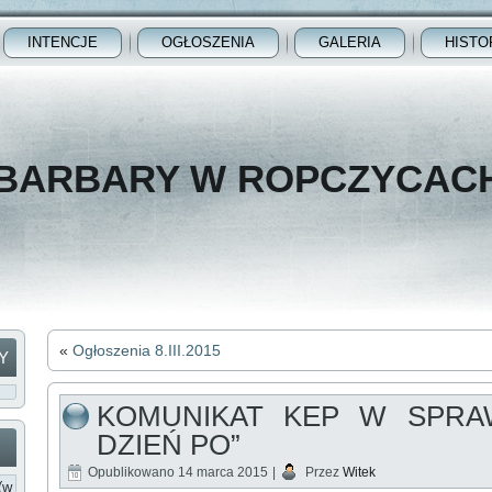
INTENCJE
OGŁOSZENIA
GALERIA
HISTO
 BARBARY W ROPCZYCAC
«
Ogłoszenia 8.III.2015
Y
KOMUNIKAT KEP W SPRAW
DZIEŃ PO”
Opublikowano
14 marca 2015
|
Przez
Witek
(w