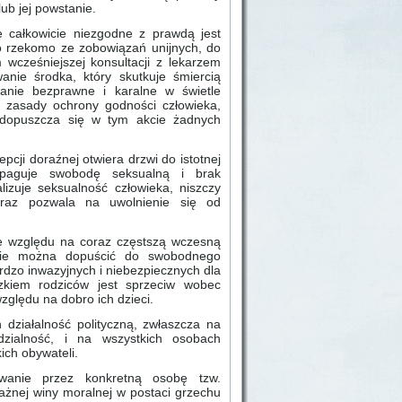
lub jej powstanie.
 całkowicie niezgodne z prawdą jest
go rzekomo ze zobowiązań unijnych, do
 wcześniejszej konsultacji z lekarzem
anie środka, który skutkuje śmiercią
anie bezprawne i karalne w świetle
 zasady ochrony godności człowieka,
e dopuszcza się w tym akcie żadnych
cji doraźnej otwiera drzwi do istotnej
ropaguje swobodę seksualną i brak
lizuje seksualność człowieka, niszczy
 oraz pozwala na uwolnienie się od
e względu na coraz częstszą wczesną
. Nie można dopuścić do swobodnego
rdzo inwazyjnych i niebezpiecznych dla
zkiem rodziców jest sprzeciw wobec
zględu na dobro ich dzieci.
ziałalność polityczną, zwłaszcza na
dzialność, i na wszystkich osobach
ich obywateli.
wanie przez konkretną osobę tzw.
ażnej winy moralnej w postaci grzechu