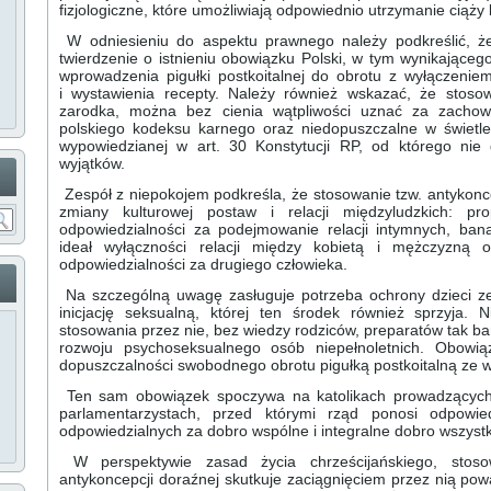
fizjologiczne, które umożliwiają odpowiednio utrzymanie ciąży 
W odniesieniu do aspektu prawnego należy podkreślić, że
twierdzenie o istnieniu obowiązku Polski, w tym wynikające
wprowadzenia pigułki postkoitalnej do obrotu z wyłączeniem
i wystawienia recepty. Należy również wskazać, że stosow
zarodka, można bez cienia wątpliwości uznać za zachow
polskiego kodeksu karnego oraz niedopuszczalne w świetle
wypowiedzianej w art. 30 Konstytucji RP, od którego ni
wyjątków.
Zespół z niepokojem podkreśla, że stosowanie tzw. antykoncep
zmiany kulturowej postaw i relacji międzyludzkich: p
odpowiedzialności za podejmowanie relacji intymnych, bana
ideał wyłączności relacji między kobietą i mężczyzną
odpowiedzialności za drugiego człowieka.
Na szczególną uwagę zasługuje potrzeba ochrony dzieci z
inicjację seksualną, której ten środek również sprzyja
stosowania przez nie, bez wiedzy rodziców, preparatów tak ba
rozwoju psychoseksualnego osób niepełnoletnich. Obowią
dopuszczalności swobodnego obrotu pigułką postkoitalną ze w
Ten sam obowiązek spoczywa na katolikach prowadzących d
parlamentarzystach, przed którymi rząd ponosi odpowie
odpowiedzialnych za dobro wspólne i integralne dobro wszystk
W perspektywie zasad życia chrześcijańskiego, stoso
antykoncepcji doraźnej skutkuje zaciągnięciem przez nią pow