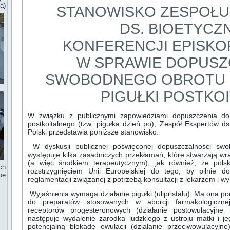
a)
STANOWISKO ZESPOŁ
DS. BIOETYCZ
KONFERENCJI EPISKO
W SPRAWIE DOPUSZ
SWOBODNEGO OBROTU
PIGUŁKI POSTKO
W związku z publicznymi zapowiedziami dopuszczenia do 
postkoitalnego (tzw. pigułka dzień po), Zespół Ekspertów ds
Polski przedstawia poniższe stanowisko.
W dyskusji publicznej poświęconej dopuszczalności swob
występuje kilka zasadniczych przekłamań, które stwarzają wr
(a więc środkiem terapeutycznym), jak również, że pol
ch
rozstrzygnięciem Unii Europejskiej do tego, by pilnie 
be
reglamentacji związanej z potrzebą konsultacji z lekarzem i w
Wyjaśnienia wymaga działanie pigułki (ulipristalu). Ma ona 
do preparatów stosowanych w aborcji farmakologicznej 
receptorów progesteronowych (działanie postowulacyjne
następuje wydalenie zarodka ludzkiego z ustroju matki i j
potencjalną blokadę owulacji (działanie przeciwowulacyj