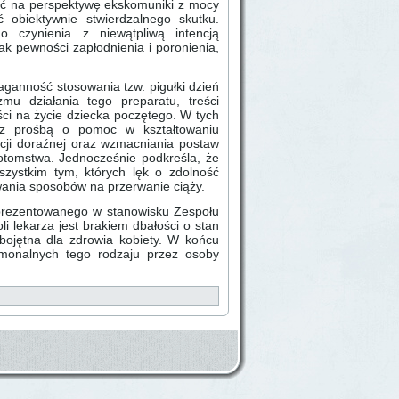
ć na perspektywę ekskomuniki z mocy
 obiektywnie stwierdzalnego skutku.
 czynienia z niewątpliwą intencją
ak pewności zapłodnienia i poronienia,
ganność stosowania tzw. pigułki dzień
u działania tego preparatu, treści
ci na życie dziecka poczętego. W tych
i z prośbą o pomoc w kształtowaniu
pcji doraźnej oraz wzmacniania postaw
potomstwa. Jednocześnie podkreśla, że
ystkim tym, których lęk o zdolność
ania sposobów na przerwanie ciąży.
aprezentowanego w stanowisku Zespołu
li lekarza jest brakiem dbałości o stan
bojętna dla zdrowia kobiety. W końcu
rmonalnych tego rodzaju przez osoby