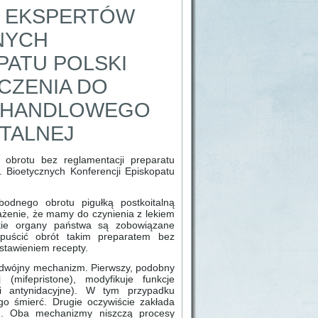
U EKSPERTÓW
NYCH
PATU POLSKI
CZENIA DO
 HANDLOWEGO
ITALNEJ
obrotu bez reglamentacji preparatu
. Bioetycznych Konferencji Episkopatu
odnego obrotu pigułką postkoitalną
ażenie, że mamy do czynienia z lekiem
skie organy państwa są zobowiązane
dopuścić obrót takim preparatem bez
ystawieniem recepty.
podwójny mechanizm. Pierwszy, podobny
(mifepristone), modyfikuje funkcje
 i antynidacyjne). W tym przypadku
ego śmierć. Drugie oczywiście zakłada
ne). Oba mechanizmy niszczą procesy