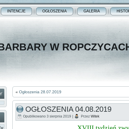
INTENCJE
OGŁOSZENIA
GALERIA
HISTO
 BARBARY W ROPCZYCAC
«
Ogłoszenia 28.07.2019
Y
OGŁOSZENIA 04.08.2019
Opublikowano
3 sierpnia 2019
|
Przez
Witek
XVIII tydzień zw
(w