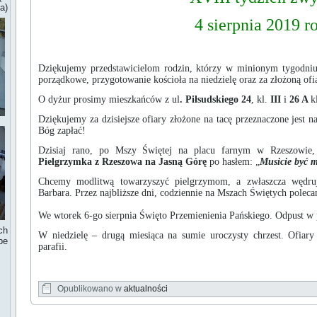
a)
4 sierpnia 2019 r
Dziękujemy przedstawicielom rodzin, którzy w minionym tygodniu t
porządkowe, przygotowanie kościoła na niedzielę oraz za złożoną ofi
O dyżur prosimy mieszkańców z ul
. Piłsudskiego 24
, kl.
III
i
26 A
k
Dziękujemy za dzisiejsze ofiary złożone na tacę przeznaczone jest 
Bóg zapłać!
Dzisiaj rano, po Mszy Świętej na placu farnym w Rzeszowie,
Pielgrzymka z Rzeszowa na Jasną Górę
po hasłem: „
Musicie być 
Chcemy modlitwą towarzyszyć pielgrzymom, a zwłaszcza wędruj
Barbara. Przez najbliższe dni, codziennie na Mszach Świętych polec
We wtorek 6-go sierpnia Święto Przemienienia Pańskiego. Odpust w p
ch
W niedzielę – drugą miesiąca na sumie uroczysty chrzest. Ofiary
be
parafii.
Opublikowano w
aktualności