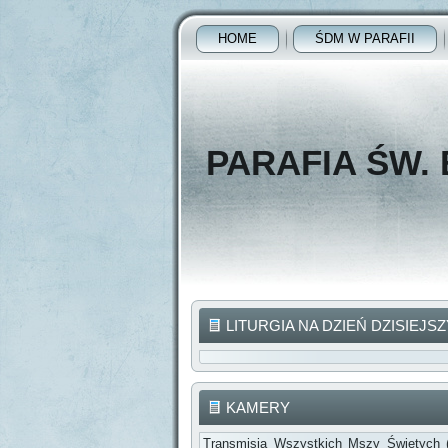
HOME
ŚDM W PARAFII
PARAFIA ŚW.
LITURGIA NA DZIEŃ DZISIEJSZ
KAMERY
Transmisja Wszystkich Mszy Świętych 