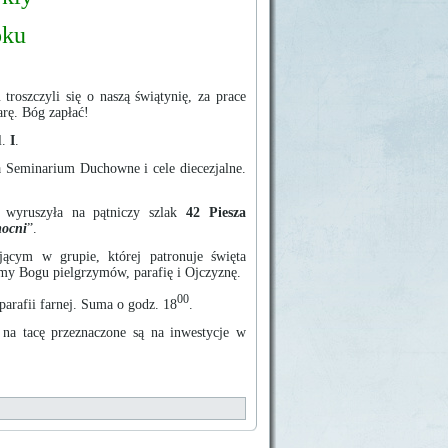
oku
roszczyli się o naszą świątynię, za prace
arę. Bóg zapłać!
l.
I
.
na Seminarium Duchowne i cele diecezjalne.
 wyruszyła na pątniczy szlak
42 Piesza
mocni
”.
ącym w grupie, której patronuje święta
amy Bogu pielgrzymów, parafię i Ojczyznę.
00
arafii farnej. Suma o godz. 18
.
 na tacę przeznaczone są na inwestycje w