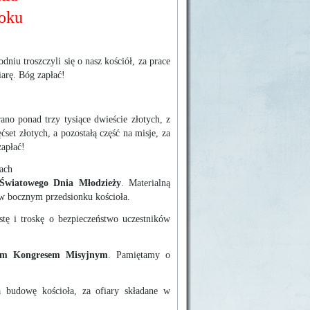
roku
 troszczyli się o nasz kościół, za prace
iarę. Bóg zapłać!
no ponad trzy tysiące dwieście złotych, z
et złotych, a pozostałą część na misje, za
zapłać!
iach
Światowego Dnia Młodzieży
. Materialną
 w bocznym przedsionku kościoła.
stę i troskę o bezpieczeństwo uczestników
kim Kongresem Misyjnym
. Pamiętamy o
a budowę kościoła, za ofiary składane w