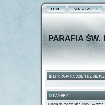
HOME
ŚDM W PARAFII
PARAFIA ŚW.
LITURGIA NA DZIEŃ DZISIEJSZ
KAMERY
Transmisja Wszystkich Mszy Świętych 