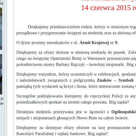
a)
14 czerwca 2015 
Dziękujemy przedstawicielom rodzin, którzy w minionym tygodniu
porządkowe i przygotowanie świątyni na niedzielę oraz za złożoną of
O dyżur prosimy mieszkańców z ul.
Armii Krajowej
nr
9.
Dziękujemy za ofiary złożone w minioną niedzielę do puszek. Zebra
czego na świątynię Opatrzności Bożej w Warszawie przeznaczono pięćs
pośrednictwem siostry Barbary Rajczyk – świeckiej misjonarki. Bóg 
Dziękujemy wszystkim, którzy uczestniczyli w celebracjach, spotkan
i nabożeństwach związanych z pielgrzymką
Znaków – Symboli 
pamiątką tych wydarzeń są krzyż i ikona, które umieszczone zostaną
Szczególne podziękowania kierujemy do ropczyckiej Policji za asy
ch
poniedziałkowych spotkań na terenie całego powiatu. Bóg zapłać!
be
Dzisiejsza niedziela przeżywana jest w łączności z
Ogólnopols
misjach i misjonarzach głoszących Słowo Boże na całym świecie.
Dziękujemy za dzisiejsze ofiary złożone na tacę przeznaczone n
Kancelarii Parafialnej i wpłaty bankowe. Bóg zapłać!