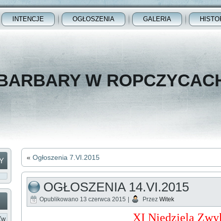
INTENCJE
OGŁOSZENIA
GALERIA
HISTO
 BARBARY W ROPCZYCAC
«
Ogłoszenia 7.VI.2015
Y
OGŁOSZENIA 14.VI.2015
Opublikowano
13 czerwca 2015
|
Przez
Witek
XI Niedziela Zwy
(w