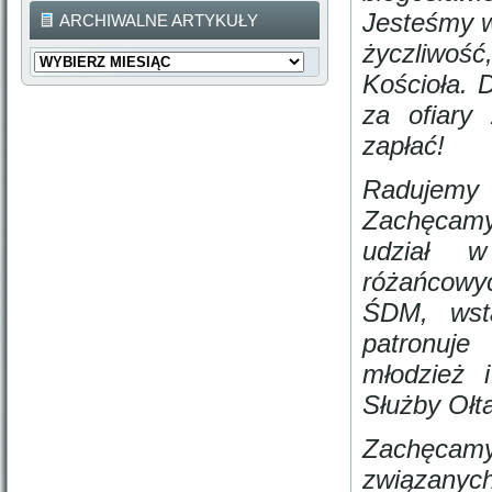
Jesteśmy w
ARCHIWALNE ARTYKUŁY
życzliwoś
Archiwalne
Artykuły
Kościoła. 
za ofiary
zapłać!
Radujemy
Zachęcamy 
udział w
różańcowyc
ŚDM, wstą
patronuje
młodzież 
Służby Ołt
Zachęcamy
związany