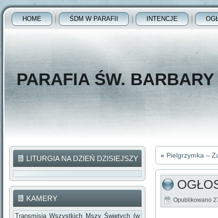
HOME
ŚDM W PARAFII
INTENCJE
OG
PARAFIA ŚW. BARBAR
«
Pielgrzymka – Z
LITURGIA NA DZIEŃ DZISIEJSZY
OGŁOS
KAMERY
Opublikowano
2
Transmisja Wszystkich Mszy Świętych (w