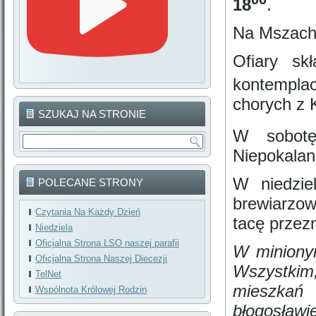
18
.
Na Mszach 
Ofiary sk
kontemplac
chorych z 
SZUKAJ NA STRONIE
W sobot
Niepokalan
W niedzie
POLECANE STRONY
brewiarzo
Czytania Na Każdy Dzień
tacę przezn
Niedziela
Oficjalna Strona LSO naszej parafii
W minionym
Oficjalna Strona Naszej Diecezji
Wszystkim
TelNet
mieszka
Wspólnota Królowej Rodzin
błogosław