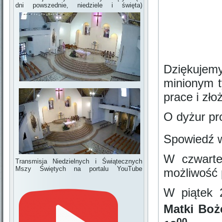
dni powszednie, niedziele i święta)
Dziękujemy
minionym t
prace i zło
O dyżur pr
Spowiedź w
W czwarte
Transmisja Niedzielnych i Świątecznych
Mszy Świętych na portalu YouTube
możliwość 
W piątek 
Matki Boż
00