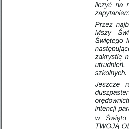
liczyć na 
zapytaniem
Przez najb
Mszy Świę
Świętego M
następują
zakrystię 
utrudnień
szkolnych.
Jeszcze r
duszpaster
orędownic
intencji pa
w Święto
TWOJĄ 