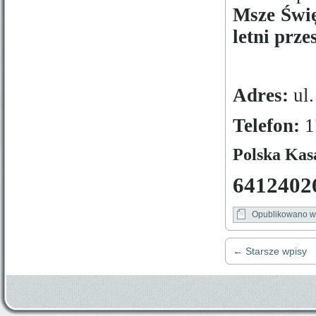
Msze Świę
letni prze
Adres:
ul.
Telefon:
1
Polska Kas
6412402
Opublikowano w
←
Starsze wpisy