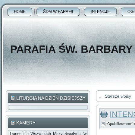
HOME
ŚDM W PARAFII
INTENCJE
OG
PARAFIA ŚW. BARBAR
←
Starsze wpisy
LITURGIA NA DZIEŃ DZISIEJSZY
INTENC
KAMERY
Opublikowano
1
Transmisja Wszystkich Mszy Świętych (w