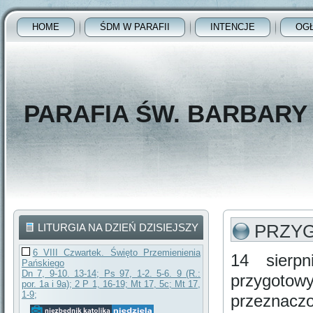
HOME
ŚDM W PARAFII
INTENCJE
OG
PARAFIA ŚW. BARBAR
PRZYG
LITURGIA NA DZIEŃ DZISIEJSZY
6 VIII Czwartek. Święto Przemienienia
14 sierpn
Pańskiego
Dn 7, 9-10. 13-14; Ps 97, 1-2. 5-6. 9 (R.:
przygoto
por. 1a i 9a); 2 P 1, 16-19; Mt 17, 5c; Mt 17,
1-9;
przeznacz