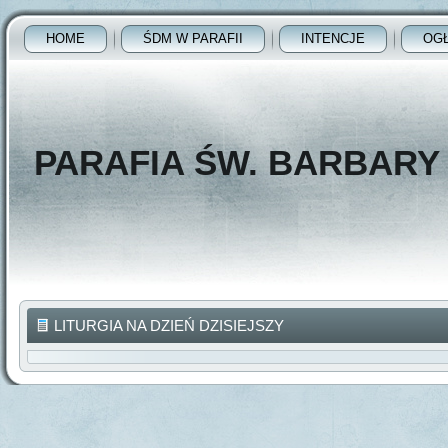
HOME
ŚDM W PARAFII
INTENCJE
OG
PARAFIA ŚW. BARBAR
LITURGIA NA DZIEŃ DZISIEJSZY