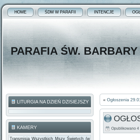
HOME
ŚDM W PARAFII
INTENCJE
OG
PARAFIA ŚW. BARBAR
«
Ogłoszenia 29.0
LITURGIA NA DZIEŃ DZISIEJSZY
OGŁOS
KAMERY
Opublikowano
4
Transmisja Wszystkich Mszy Świętych (w