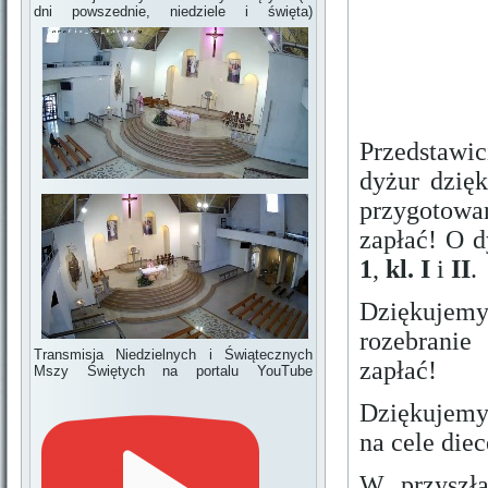
dni powszednie, niedziele i święta)
Przedstawi
dyżur dzięk
przygotowan
zapłać! O 
1
,
kl. I
i
II
.
Dziękujemy
rozebranie
Transmisja Niedzielnych i Świątecznych
zapłać!
Mszy Świętych na portalu YouTube
Dziękujemy 
na cele diec
W przyszłą