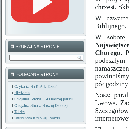
chrzest. Sk
W czwarte
Biblijnego.
W sobotę 
Najświętsz
SZUKAJ NA STRONIE
Chorego
. 
podeszłym
namaszcze
POLECANE STRONY
powinniśmy
pół godziny
Czytania Na Każdy Dzień
Niedziela
Nasza paraf
Oficjalna Strona LSO naszej parafii
Lwowa. Zac
Oficjalna Strona Naszej Diecezji
Szczegółowe
TelNet
internetowej
Wspólnota Królowej Rodzin