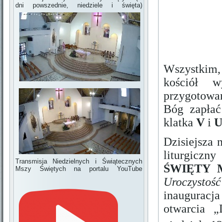
dni powszednie, niedziele i święta)
Wszystkim,
kościół w
przygotowan
Bóg zapła
klatka
V
i
U
Dzisiejsza 
liturgiczn
Transmisja Niedzielnych i Świątecznych
ŚWIĘTY 
Mszy Świętych na portalu YouTube
Uroczystoś
inauguracj
otwarcia „