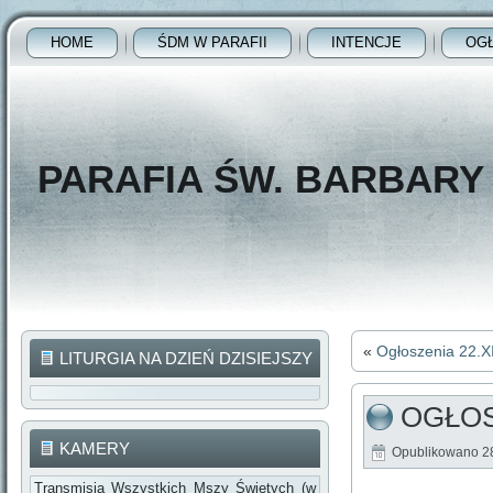
HOME
ŚDM W PARAFII
INTENCJE
OG
PARAFIA ŚW. BARBAR
«
Ogłoszenia 22.X
LITURGIA NA DZIEŃ DZISIEJSZY
OGŁOS
KAMERY
Opublikowano
2
Transmisja Wszystkich Mszy Świętych (w