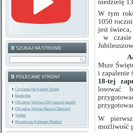
niedzielę 1
W tym roku
1050 roczni
jest świeca,
w czasie 
Jubileuszow
SZUKAJ NA STRONIE
A
Msze Święte
i zapalenie 
POLECANE STRONY
18-tej za
losować b
Czytania Na Każdy Dzień
przygotowa
Niedziela
Oficjalna Strona LSO naszej parafii
przygotowan
Oficjalna Strona Naszej Diecezji
TelNet
W pierwsz
Wspólnota Królowej Rodzin
możliwość p