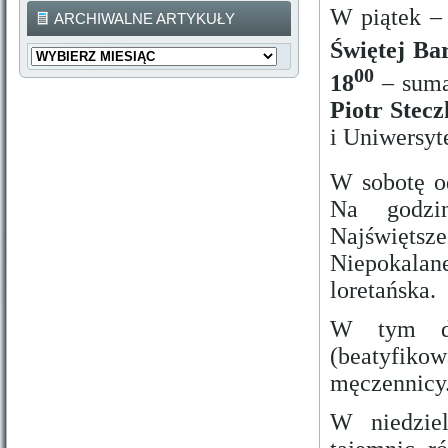
W piątek –
ARCHIWALNE ARTYKUŁY
Świętej Ba
Archiwalne
Artykuły
00
18
– suma 
Piotr Stec
i Uniwersyt
W sobotę o
Na godzin
Najświęts
Niepokalane
loretańska.
W tym dn
(beatyfik
męczennicy
W niedzie