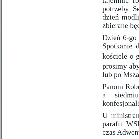
tajemnic r
potrzeby S
dzień modl
zbierane będ
Dzień 6-go 
Spotkanie 
kościele o 
prosimy aby
lub po Msza
Panom Rober
a siedmiu
konfesjonał
U ministra
parafii W
czas Adwent