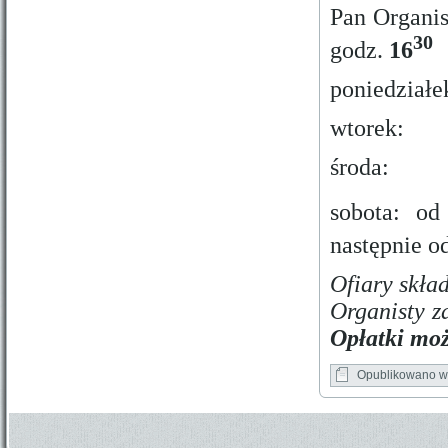
Pan Organis
30
godz.
16
poniedzi
wtore
środa
sobota: od
następnie o
Ofiary skła
Organisty z
Opłatki moż
Opublikowano w